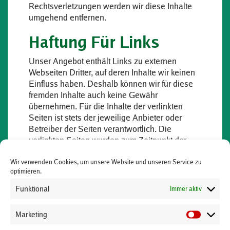
Rechtsverletzungen werden wir diese Inhalte
umgehend entfernen.
Haftung Für Links
Unser Angebot enthält Links zu externen
Webseiten Dritter, auf deren Inhalte wir keinen
Einfluss haben. Deshalb können wir für diese
fremden Inhalte auch keine Gewähr
übernehmen. Für die Inhalte der verlinkten
Seiten ist stets der jeweilige Anbieter oder
Betreiber der Seiten verantwortlich. Die
verlinkten Seiten wurden zum Zeitpunkt der
Verlinkung auf mögliche Rechtsverstöße
Wir verwenden Cookies, um unsere Website und unseren Service zu
überprüft. Rechtswidrige Inhalte waren zum
optimieren.
Zeitpunkt der Verlinkung nicht erkennbar. Eine
permanente inhaltliche Kontrolle der verlinkten
Funktional
Immer aktiv
Seiten ist jedoch ohne konkrete Anhaltspunkte
einer Rechtsverletzung nicht zumutbar. Bei
Marketing
Bekanntwerden von Rechtsverletzungen