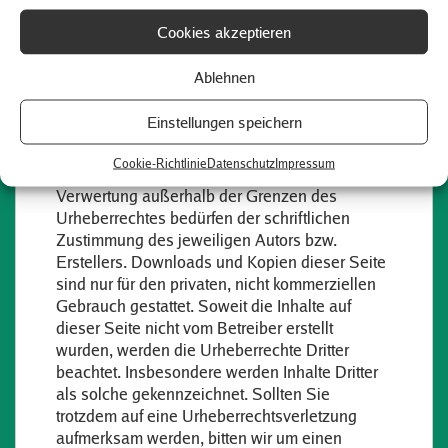
werden wir derartige Links umgehend
entfernen.
Cookies akzeptieren
Urheberrecht
Ablehnen
Die durch die Seitenbetreiber erstellten Inhalte
Einstellungen speichern
und Werke auf diesen Seiten unterliegen dem
deutschen Urheberrecht. Die Vervielfältigung,
Cookie-Richtlinie
Datenschutz
Impressum
Bearbeitung, Verbreitung und jede Art der
Verwertung außerhalb der Grenzen des
Urheberrechtes bedürfen der schriftlichen
Zustimmung des jeweiligen Autors bzw.
Erstellers. Downloads und Kopien dieser Seite
sind nur für den privaten, nicht kommerziellen
Gebrauch gestattet. Soweit die Inhalte auf
dieser Seite nicht vom Betreiber erstellt
wurden, werden die Urheberrechte Dritter
beachtet. Insbesondere werden Inhalte Dritter
als solche gekennzeichnet. Sollten Sie
trotzdem auf eine Urheberrechtsverletzung
aufmerksam werden, bitten wir um einen