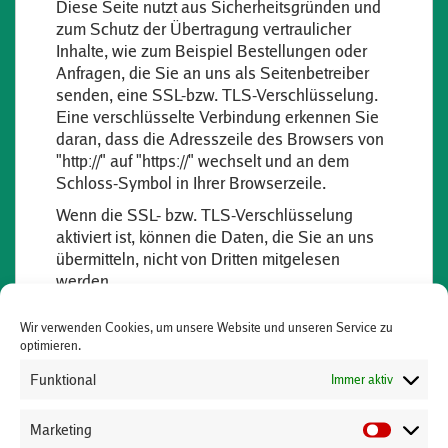
Diese Seite nutzt aus Sicherheitsgründen und
zum Schutz der Übertragung vertraulicher
Inhalte, wie zum Beispiel Bestellungen oder
Anfragen, die Sie an uns als Seitenbetreiber
senden, eine SSL-bzw. TLS-Verschlüsselung.
Eine verschlüsselte Verbindung erkennen Sie
daran, dass die Adresszeile des Browsers von
"http://" auf "https://" wechselt und an dem
Schloss-Symbol in Ihrer Browserzeile.
Wenn die SSL- bzw. TLS-Verschlüsselung
aktiviert ist, können die Daten, die Sie an uns
übermitteln, nicht von Dritten mitgelesen
werden.
Auskunft, Löschung,
Wir verwenden Cookies, um unsere Website und unseren Service zu
optimieren.
Sperrung
Funktional
Immer aktiv
Sie haben jederzeit das Recht auf
unentgeltliche Auskunft über Ihre
Marketing
gespeicherten personenbezogenen Daten,